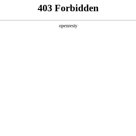
首页
公司介绍
产品体系
智慧科研
AiRP智慧科技
AiLIMS
t Brain人工智
管理系统
创新一体化平台
智能实验
in1一体机
慧资产全
医学大数据
式管理平台
平台